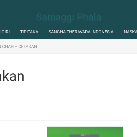
Samaggi Phala
IGIRI
TIPITAKA
SANGHA THERAVADA INDONESIA
NASK
 CHAH – CETAKAN
akan