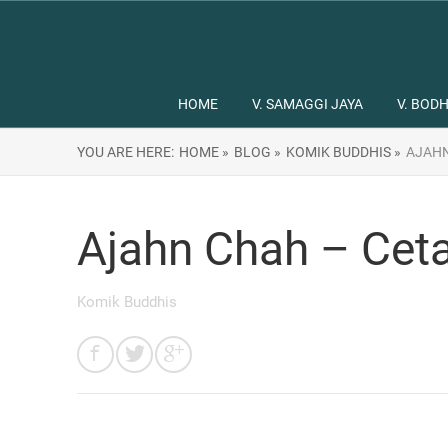
HOME
V. SAMAGGI JAYA
V. BODH
YOU ARE HERE:
HOME »
BLOG »
KOMIK BUDDHIS »
AJAHN
Ajahn Chah – Cet
Komik Buddhis