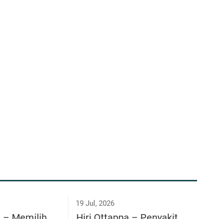
19 Jul, 2026
a – Memilih
Hiri Ottappa – Penyakit