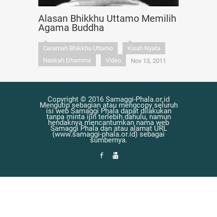
Alasan Bhikkhu Uttamo Memilih
Agama Buddha
Ceramah Bhikkhu Uttamo
Kisah Nyata
Naskah Dhamma
Video
Nov 13, 2011
Copyright © 2016 Samaggi-Phala.or.id
Mengutip sebagian atau mengcopy seluruh
isi web Samaggi Phala dapat dilakukan
tanpa minta ijin terlebih dahulu, namun
hendaknya mencantumkan nama web
Samaggi Phala dan atau alamat URL
(www.samaggi-phala.or.id) sebagai
sumbernya.