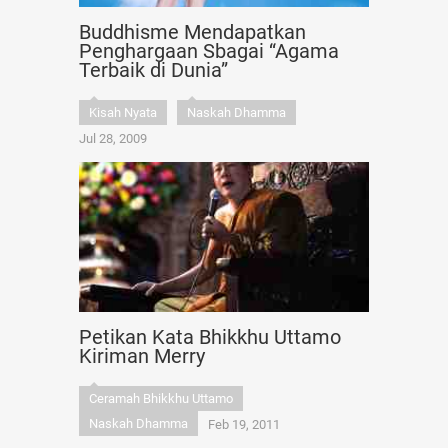
Buddhisme Mendapatkan
Penghargaan Sbagai “Agama
Terbaik di Dunia”
Kisah Nyata
Naskah Dhamma
Jul 28, 2009
Petikan Kata Bhikkhu Uttamo
Kiriman Merry
Ceramah Bhikkhu Uttamo
Naskah Dhamma
Feb 19, 2011