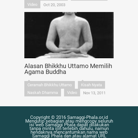
Video
Oct 20, 2003
Alasan Bhikkhu Uttamo Memilih
Agama Buddha
Ceramah Bhikkhu Uttamo
Kisah Nyata
Naskah Dhamma
Video
Nov 13, 2011
Copyright © 2016 Samaggi-Phala.or.id
Mengutip sebagian atau mengcopy seluruh
isi web Samaggi Phala dapat dilakukan
tanpa minta ijin terlebih dahulu, namun
hendaknya mencantumkan nama web
Samaggi Phala dan atau alamat URL