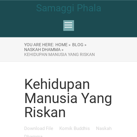
Samaggi Phala
YOU ARE HERE:
HOME »
BLOG »
NASKAH DHAMMA »
KEHIDUPAN MANUSIA YANG RISKAN
Kehidupan
Manusia Yang
Riskan
Download File
Komik Buddhis
Naskah
Dhamma