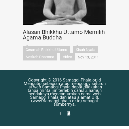
Alasan Bhikkhu Uttamo Memilih
Agama Buddha
Ceramah Bhikkhu Uttamo
Kisah Nyata
Naskah Dhamma
Video
Nov 13, 2011
Copyright © 2016 Samaggi-Phala.or.id
Mengutip sebagian atau mengcopy seluruh
isi web Samaggi Phala dapat dilakukan
tanpa minta ijin terlebih dahulu, namun
hendaknya mencantumkan nama web
Samaggi Phala dan atau alamat URL
(www.samaggi-phala.or.id) sebagai
sumbernya.