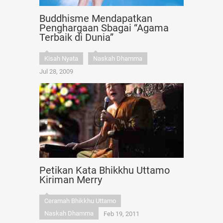
Buddhisme Mendapatkan
Penghargaan Sbagai “Agama
Terbaik di Dunia”
Kisah Nyata
Naskah Dhamma
Jul 28, 2009
Petikan Kata Bhikkhu Uttamo
Kiriman Merry
Ceramah Bhikkhu Uttamo
Naskah Dhamma
Feb 19, 2011