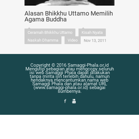
Alasan Bhikkhu Uttamo Memilih
Agama Buddha
Ceramah Bhikkhu Uttamo
Kisah Nyata
Naskah Dhamma
Video
Nov 13, 2011
Copyright © 2016 Samaggi-Phala.or.id
Mengutip sebagian atau mengcopy seluruh
isi web Samaggi Phala dapat dilakukan
tanpa minta ijin terlebih dahulu, namun
hendaknya mencantumkan nama web
Samaggi Phala dan atau alamat URL
(www.samaggi-phala.or.id) sebagai
sumbernya.