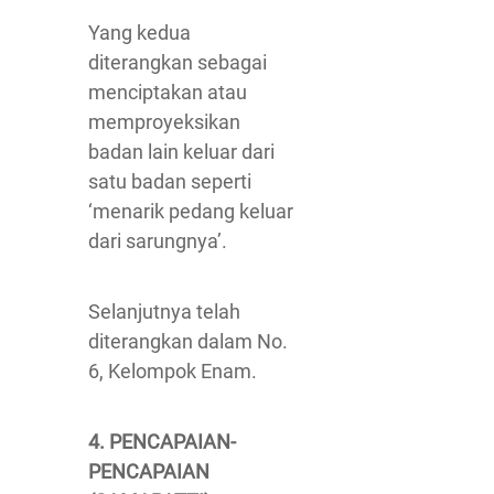
Yang kedua
diterangkan sebagai
menciptakan atau
memproyeksikan
badan lain keluar dari
satu badan seperti
‘menarik pedang keluar
dari sarungnya’.
Selanjutnya telah
diterangkan dalam No.
6, Kelompok Enam.
4. PENCAPAIAN-
PENCAPAIAN