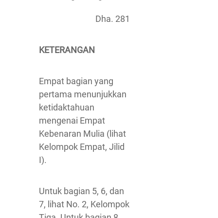
Dha. 281
KETERANGAN
Empat bagian yang
pertama menunjukkan
ketidaktahuan
mengenai Empat
Kebenaran Mulia (lihat
Kelompok Empat, Jilid
I).
Untuk bagian 5, 6, dan
7, lihat No. 2, Kelompok
Tiga. Untuk bagian 8,