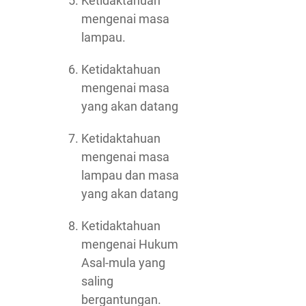
Ketidaktahuan
mengenai masa
lampau.
Ketidaktahuan
mengenai masa
yang akan datang
Ketidaktahuan
mengenai masa
lampau dan masa
yang akan datang
Ketidaktahuan
mengenai Hukum
Asal-mula yang
saling
bergantungan.