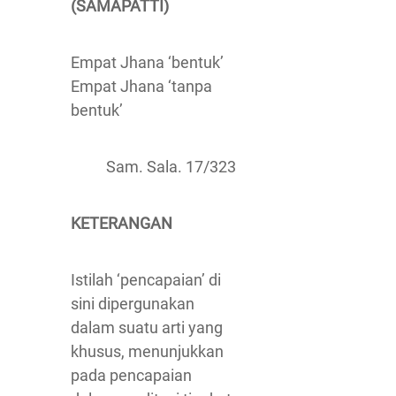
(SAMAPATTI)
Empat Jhana ‘bentuk’
Empat Jhana ‘tanpa
bentuk’
Sam. Sala. 17/323
KETERANGAN
Istilah ‘pencapaian’ di
sini dipergunakan
dalam suatu arti yang
khusus, menunjukkan
pada pencapaian