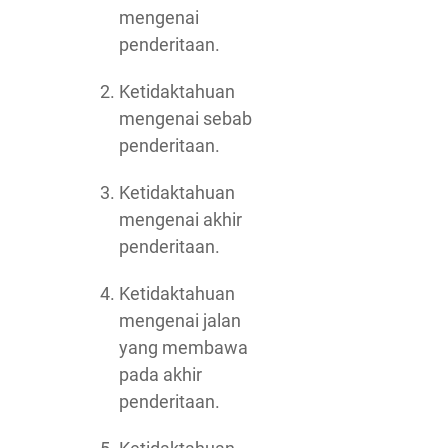
mengenai
penderitaan.
Ketidaktahuan
mengenai sebab
penderitaan.
Ketidaktahuan
mengenai akhir
penderitaan.
Ketidaktahuan
mengenai jalan
yang membawa
pada akhir
penderitaan.