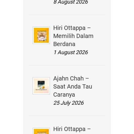
8 August 2026
Hiri Ottappa –
Memilih Dalam
Berdana
1 August 2026
Ajahn Chah –
Saat Anda Tau
Caranya
25 July 2026
Hiri Ottappa –