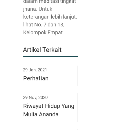
dalam meditasi tingkat
jhana. Untuk
keterangan lebih lanjut,
lihat No. 7 dan 13,
Kelompok Empat.
Artikel Terkait
29 Jan, 2021
Perhatian
29 Nov, 2020
Riwayat Hidup Yang
Mulia Ananda