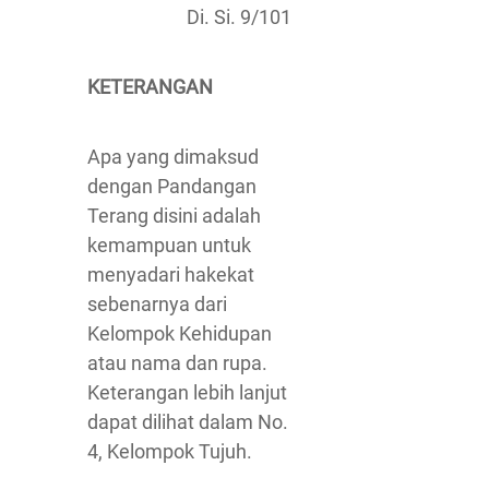
Di. Si. 9/101
KETERANGAN
Apa yang dimaksud
dengan Pandangan
Terang disini adalah
kemampuan untuk
menyadari hakekat
sebenarnya dari
Kelompok Kehidupan
atau nama dan rupa.
Keterangan lebih lanjut
dapat dilihat dalam No.
4, Kelompok Tujuh.