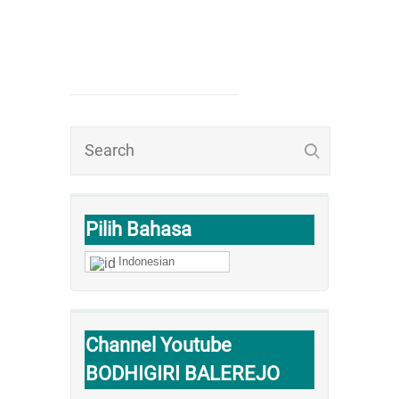
Pilih Bahasa
Indonesian
Channel Youtube
BODHIGIRI BALEREJO