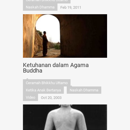
Naskah Dhamma
Feb 19, 2011
Ketuhanan dalam Agama
Buddha
Ceramah Bhikkhu Uttamo
Ketika Anak Bertanya
Naskah Dhamma
Video
Oct 20, 2003