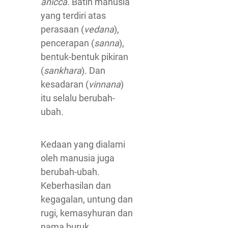
anicca
. Batin manusia
yang terdiri atas
perasaan (
vedana
),
pencerapan (
sanna
),
bentuk-bentuk pikiran
(
sankhara
). Dan
kesadaran (
vinnana
)
itu selalu berubah-
ubah.
Kedaan yang dialami
oleh manusia juga
berubah-ubah.
Keberhasilan dan
kegagalan, untung dan
rugi, kemasyhuran dan
nama buruk,