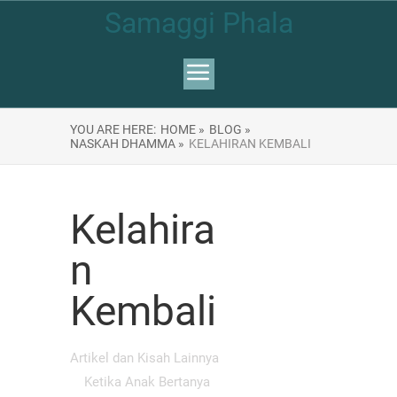
Samaggi Phala
YOU ARE HERE:
HOME »
BLOG »
NASKAH DHAMMA »
KELAHIRAN KEMBALI
Kelahira
n
Kembali
Artikel dan Kisah Lainnya
Ketika Anak Bertanya