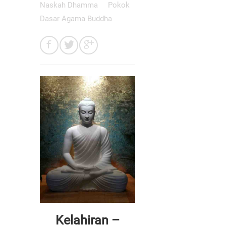
Naskah Dhamma
Pokok
Dasar Agama Buddha
Kelahiran –