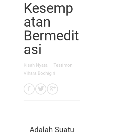
Kesemp
atan
Bermedit
asi
Kisah Nyata
Testimoni
Vihara Bodhigiri
Adalah Suatu