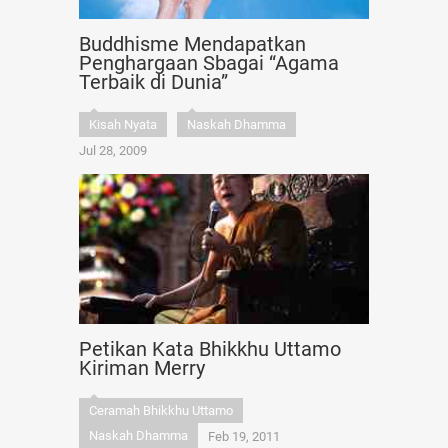
Buddhisme Mendapatkan
Penghargaan Sbagai “Agama
Terbaik di Dunia”
Kisah Nyata
Naskah Dhamma
Jul 28, 2009
Petikan Kata Bhikkhu Uttamo
Kiriman Merry
Ceramah Bhikkhu Uttamo
Naskah Dhamma
Feb 19, 2011