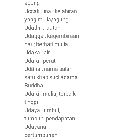
agung
Uccakulina : kelahiran
yang mulia/agung
Udadhi : lautan
Udagga : kegembiraan
hati; berhati mulia
Udaka : air
Udara : perut
Udãna : nama salah
satu kitab suci agama
Buddha
Udarã : mulia, terbaik,
tinggi
Udaya : timbul,
tumbuh; pendapatan
Udayana :
pertumbuhan,