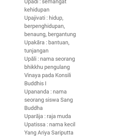
Upadi : semangat
kehidupan
Upajivati : hidup,
berpenghidupan,
benaung, bergantung
Upakãra : bantuan,
tunjangan
Upãli : nama seorang
bhikkhu pengulang
Vinaya pada Konsili
Buddhis I
Upananda : nama
seorang siswa Sang
Buddha
Uparãja : raja muda
Upatissa : nama kecil
Yang Ariya Sariputta