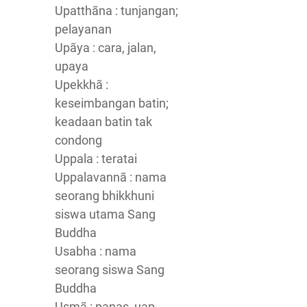
Upatthãna : tunjangan;
pelayanan
Upãya : cara, jalan,
upaya
Upekkhã :
keseimbangan batin;
keadaan batin tak
condong
Uppala : teratai
Uppalavannã : nama
seorang bhikkhuni
siswa utama Sang
Buddha
Usabha : nama
seorang siswa Sang
Buddha
Usmã : panas, uap