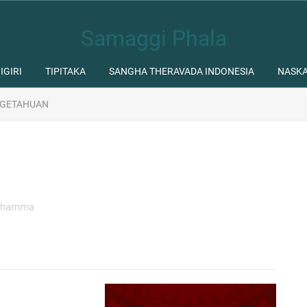
Samaggi Phala
IGIRI
TIPITAKA
SANGHA THERAVADA INDONESIA
NASK
GETAHUAN
Dhamma