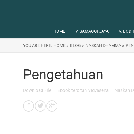
HOME
V. SAMAGGI JAYA
V. BODH
YOU ARE HERE:
HOME »
BLOG »
NASKAH DHAMMA »
PEN
Pengetahuan
Download File
Ebook terbitan Vidyasena
Naskah 