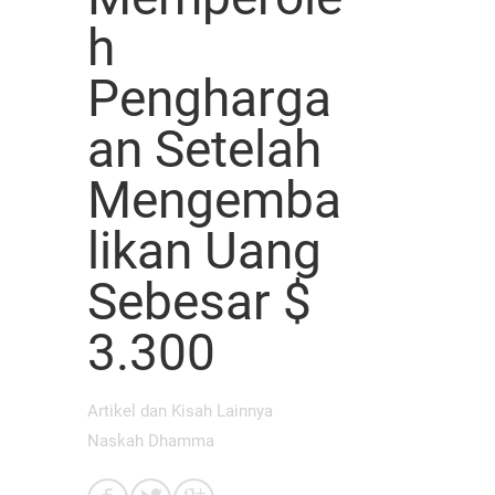
h
Pengharga
an Setelah
Mengemba
likan Uang
Sebesar $
3.300
Artikel dan Kisah Lainnya
Naskah Dhamma