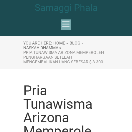
Samaggi Phala
YOU ARE HERE:
HOME »
BLOG »
NASKAH DHAMMA »
PRIA TUNAWISMA ARIZONA MEMPEROLEH
PENGHARGAAN SETELAH
MENGEMBALIKAN UANG SEBESAR $ 3.300
Pria
Tunawisma
Arizona
Memperole