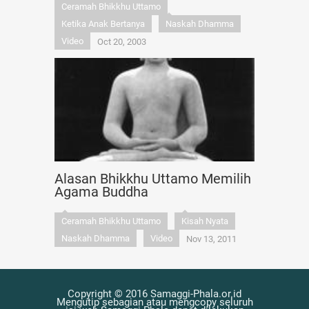
Ceramah Bhikkhu Uttamo
Ketika Anak Bertanya
Naskah Dhamma
Video
Oct 20, 2003
Alasan Bhikkhu Uttamo Memilih
Agama Buddha
Ceramah Bhikkhu Uttamo
Kisah Nyata
Naskah Dhamma
Video
Nov 13, 2011
Copyright © 2016 Samaggi-Phala.or.id
Mengutip sebagian atau mengcopy seluruh