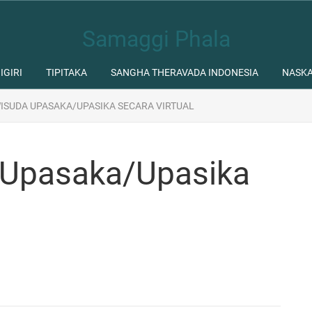
Samaggi Phala
IGIRI
TIPITAKA
SANGHA THERAVADA INDONESIA
NASK
SUDA UPASAKA/UPASIKA SECARA VIRTUAL
Upasaka/Upasika