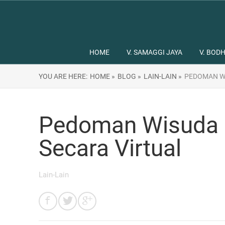
HOME
V. SAMAGGI JAYA
V. BODH
YOU ARE HERE:
HOME »
BLOG »
LAIN-LAIN »
PEDOMAN WI
Pedoman Wisuda 
Secara Virtual
Lain-Lain