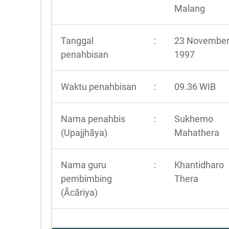
Malang
Tanggal
:
23 Novembe
penahbisan
1997
Waktu penahbisan
:
09.36 WIB
Nama penahbis
:
Sukhemo
(Upajjhãya)
Mahathera
Nama guru
:
Khantidharo
pembimbing
Thera
(Ãcãriya)