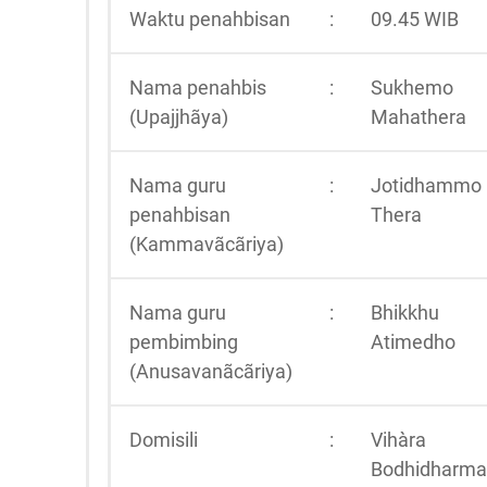
Waktu penahbisan
:
09.45 WIB
Nama penahbis
:
Sukhemo
(Upajjhãya)
Mahathera
Nama guru
:
Jotidhammo
penahbisan
Thera
(Kammavãcãriya)
Nama guru
:
Bhikkhu
pembimbing
Atimedho
(Anusavanãcãriya)
Domisili
:
Vihàra
Bodhidharma