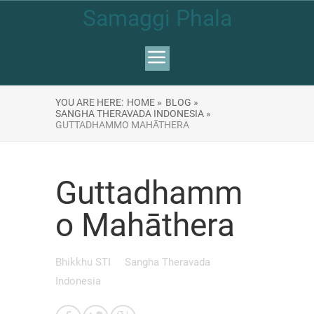
Samaggi Phala
YOU ARE HERE:
HOME »
BLOG »
SANGHA THERAVADA INDONESIA »
GUTTADHAMMO MAHĀTHERA
Guttadhamm
o Mahāthera
Bhikkhu STI
Sangha Theravada
Indonesia