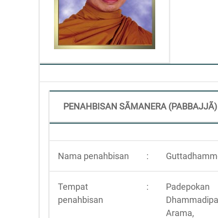
PENAHBISAN SÃMANERA (PABBAJJÃ)
Nama penahbisan
:
Guttadhamm
Tempat
:
Padepokan
penahbisan
Dhammadip
Arama,