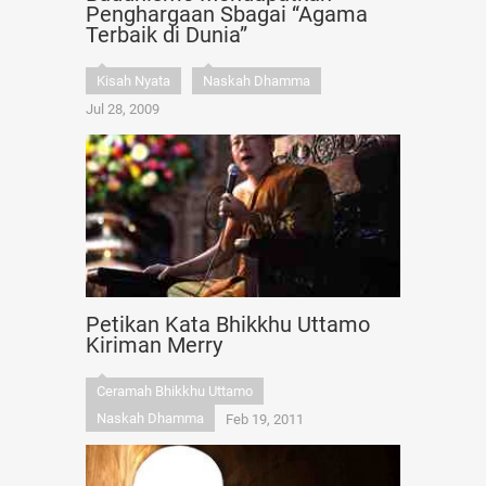
Penghargaan Sbagai “Agama
Terbaik di Dunia”
Kisah Nyata
Naskah Dhamma
Jul 28, 2009
Petikan Kata Bhikkhu Uttamo
Kiriman Merry
Ceramah Bhikkhu Uttamo
Naskah Dhamma
Feb 19, 2011