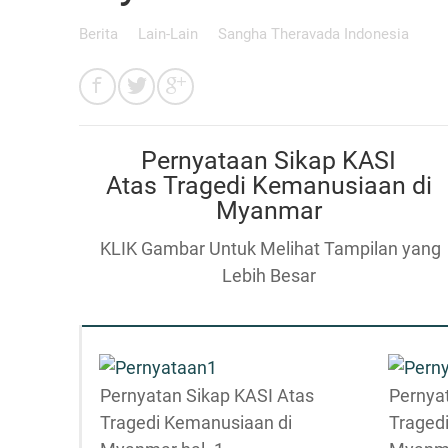
Berita
Lain-Lain
Sangha Theravada Indonesia
Pernyataan Sikap KASI
Atas Tragedi Kemanusiaan di
Myanmar
KLIK Gambar Untuk Melihat Tampilan yang
Lebih Besar
Pernyatan Sikap KASI Atas
Pernya
Tragedi Kemanusiaan di
Traged