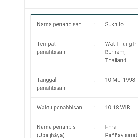
Nama penahbisan
:
Sukhito
Tempat
:
Wat Thung P
penahbisan
Buriram,
Thailand
Tanggal
:
10 Mei 1998
penahbisan
Waktu penahbisan
:
10.18 WIB
Nama penahbis
:
Phra
(Upajjhãya)
Paññavisarat