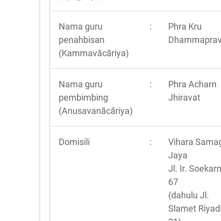
Nama guru
:
Phra Kru
penahbisan
Dhammaprav
(Kammavãcãriya)
Nama guru
:
Phra Acharn
pembimbing
Jhiravat
(Anusavanãcãriya)
Domisili
:
Vihara Sama
Jaya
Jl. Ir. Soekar
67
(dahulu Jl.
Slamet Riyad