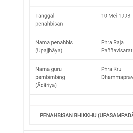
Tanggal
:
10 Mei 1998
penahbisan
Nama penahbis
:
Phra Raja
(Upajjhãya)
Paññavisarat
Nama guru
:
Phra Kru
pembimbing
Dhammaprav
(Ãcãriya)
PENAHBISAN BHIKKHU (UPASAMPAD