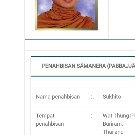
PENAHBISAN SÃMANERA (PABBAJJÃ
Nama penahbisan
:
Sukhito
Tempat
:
Wat Thung P
penahbisan
Buriram,
Thailand