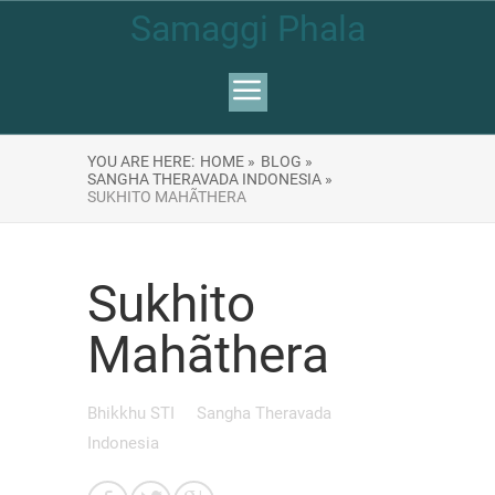
Samaggi Phala
YOU ARE HERE:
HOME »
BLOG »
SANGHA THERAVADA INDONESIA »
SUKHITO MAHÃTHERA
Sukhito
Mahãthera
Bhikkhu STI
Sangha Theravada
Indonesia