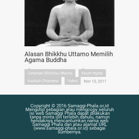
Alasan Bhikkhu Uttamo Memilih
Agama Buddha
Ceramah Bhikkhu Uttamo
Kisah Nyata
Naskah Dhamma
Video
Nov 13, 2011
Copyright © 2016 Samaggi-Phala.or.id
Mengutip sebagian atau mengcopy seluruh
isi web Samaggi Phala dapat dilakukan
tanpa minta ijin terlebih dahulu, namun
hendaknya mencantumkan nama web
Samaggi Phala dan atau alamat URL
(www.samaggi-phala.or.id) sebagai
sumbernya.