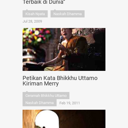
Terbaik di Dunia”
Kisah Nyata
Naskah Dhamma
Jul 28, 2009
Petikan Kata Bhikkhu Uttamo
Kiriman Merry
Ceramah Bhikkhu Uttamo
Naskah Dhamma
Feb 19, 2011