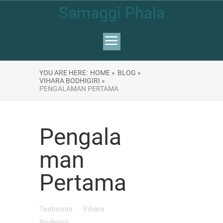
Samaggi Phala
YOU ARE HERE:
HOME »
BLOG »
VIHARA BODHIGIRI »
PENGALAMAN PERTAMA
Pengala
man
Pertama
Testimoni
Vihara
Bodhigiri