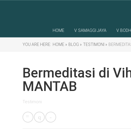
HOME
V. SAMAGGI JAYA
V. BODH
YOU ARE HERE:
HOME »
BLOG »
TESTIMONI »
BERMEDITAS
Bermeditasi di Vi
MANTAB
Testimoni