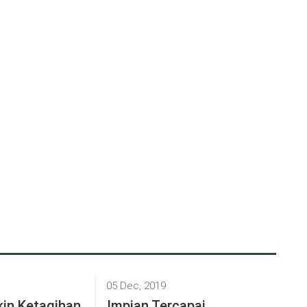
05 Dec, 2019
kin Ketagihan
Impian Tercapai