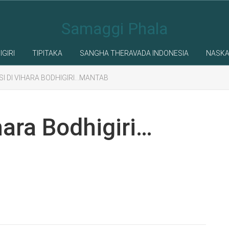
Samaggi Phala
IGIRI
TIPITAKA
SANGHA THERAVADA INDONESIA
NASK
I DI VIHARA BODHIGIRI…MANTAB
hara Bodhigiri…