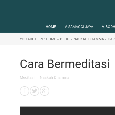
HOME
V. SAMAGGI JAYA
V. BODH
YOU ARE HERE:
HOME »
BLOG »
NASKAH DHAMMA »
CAR
Cara Bermeditasi
Meditasi
Naskah Dhamma