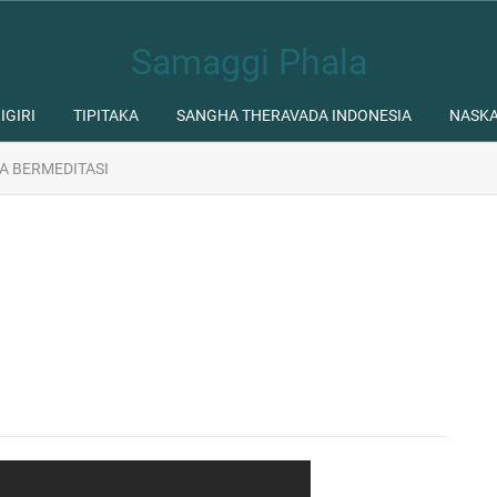
Samaggi Phala
IGIRI
TIPITAKA
SANGHA THERAVADA INDONESIA
NASK
A BERMEDITASI