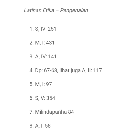
Latihan Etika – Pengenalan
S, IV: 251
M, I: 431
A, IV: 141
Dp: 67-68, lihat juga A, II: 117
M, I: 97
S, V: 354
Milindapañha 84
A, I: 58