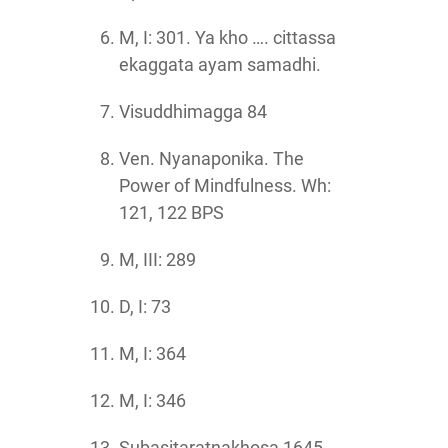
M, I: 301. Ya kho …. cittassa
ekaggata ayam samadhi.
Visuddhimagga 84
Ven. Nyanaponika. The
Power of Mindfulness. Wh:
121, 122 BPS
M, III: 289
D, I: 73
M, I: 364
M, I: 346
Subasitaratnakhosa 1645