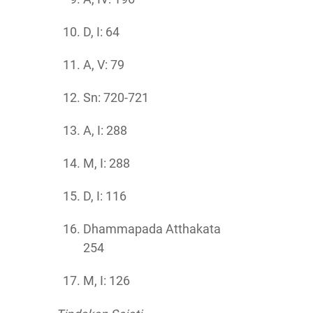
D, I: 64
A, V: 79
Sn: 720-721
A, I: 288
M, I: 288
D, I: 116
Dhammapada Atthakata
254
M, I: 126