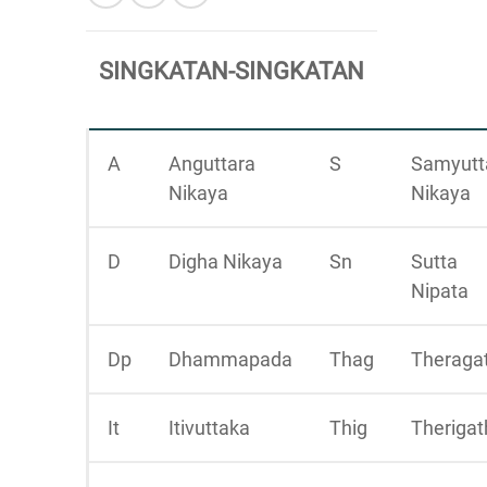
SINGKATAN-SINGKATAN
A
Anguttara
S
Samyutt
Nikaya
Nikaya
D
Digha Nikaya
Sn
Sutta
Nipata
Dp
Dhammapada
Thag
Theraga
It
Itivuttaka
Thig
Therigat