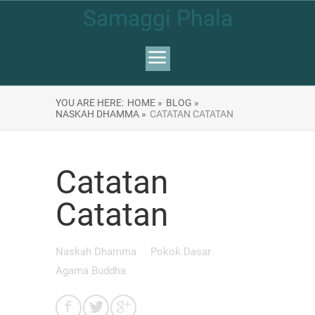
Samaggi Phala
YOU ARE HERE:
HOME »
BLOG »
NASKAH DHAMMA »
CATATAN CATATAN
Catatan
Catatan
Naskah Dhamma
Pokok Dasar
Agama Buddha