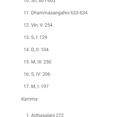
Sn: 601-602
Dhammasangahni 633-634
Vin, V: 254
S, I: 129
D, II: 104
M, III: 250
S, IV: 206
M, I: 197
Kamma
Atthasalani 272