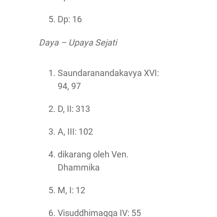
Dp: 16
Daya – Upaya Sejati
Saundaranandakavya XVI:
94, 97
D, II: 313
A, III: 102
dikarang oleh Ven.
Dhammika
M, I: 12
Visuddhimagga IV: 55