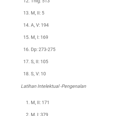
Thig: 513
M, II: 5
A, V: 194
M, I: 169
Dp: 273-275
S, II: 105
S, V: 10
Latihan Intelektual -Pengenalan
M, II: 171
M, I: 379