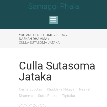
Samaggi Phala
YOU ARE HERE:
HOME »
BLOG »
NASKAH DHAMMA »
CULLA SUTASOMA JATAKA
Culla Sutasoma
Jataka
Cerita Buddhis
Khuddaka Nikaya
Naskah
Dhamma
Sutta Pitaka
Tipitaka