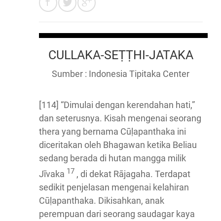
CULLAKA-SEṬṬHI-JATAKA
Sumber : Indonesia Tipitaka Center
[114] “Dimulai dengan kerendahan hati,”
dan seterusnya. Kisah mengenai seorang
thera yang bernama Cūḷapanthaka ini
diceritakan oleh Bhagawan ketika Beliau
sedang berada di hutan mangga milik
17
Jīvaka
, di dekat Rājagaha. Terdapat
sedikit penjelasan mengenai kelahiran
Cūḷapanthaka. Dikisahkan, anak
perempuan dari seorang saudagar kaya