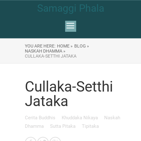
Samaggi Phala
YOU ARE HERE:
HOME »
BLOG »
NASKAH DHAMMA »
CULLAKA-SETTHI JATAKA
Cullaka-Setthi
Jataka
Cerita Buddhis
Khuddaka Nikaya
Naskah
Dhamma
Sutta Pitaka
Tipitaka