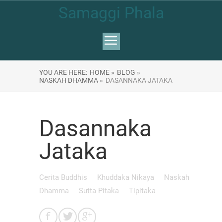
Samaggi Phala
YOU ARE HERE:
HOME »
BLOG »
NASKAH DHAMMA »
DASANNAKA JATAKA
Dasannaka
Jataka
Cerita Buddhis
Khuddaka Nikaya
Naskah
Dhamma
Sutta Pitaka
Tipitaka