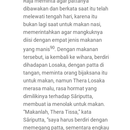
Raja meminta agar pattanya
dibawakan dan berkata saat itu telah
melewati tengah hari, karena itu
bukan lagi saat untuk makan nasi,
memerintahkan agar mangkuknya
diisi dengan empat jenis makanan
90
yang manis
. Dengan makanan
tersebut, ia kembali ke wihara, berdiri
dihadapan Losaka, dengan patta di
tangan, meminta orang bijaksana itu
untuk makan, namun Thera Losaka
merasa malu, rasa hormat yang
dimilikinya terhadap Sāriputta,
membuat ia menolak untuk makan.
“Makanlah, Thera Tissa,” kata
Sāriputta, “saya harus berdiri dengan
memegang patta, sementara engkau