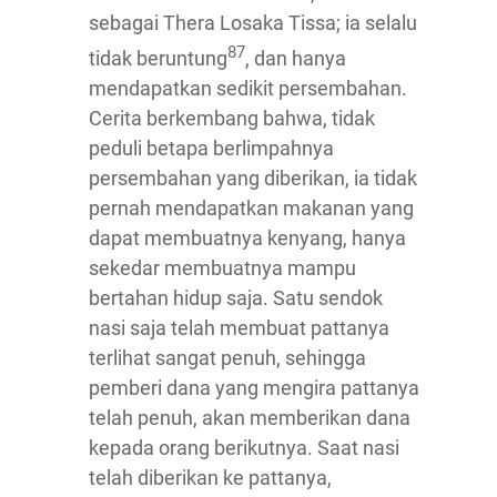
sebagai Thera Losaka Tissa; ia selalu
87
tidak beruntung
, dan hanya
mendapatkan sedikit persembahan.
Cerita berkembang bahwa, tidak
peduli betapa berlimpahnya
persembahan yang diberikan, ia tidak
pernah mendapatkan makanan yang
dapat membuatnya kenyang, hanya
sekedar membuatnya mampu
bertahan hidup saja. Satu sendok
nasi saja telah membuat pattanya
terlihat sangat penuh, sehingga
pemberi dana yang mengira pattanya
telah penuh, akan memberikan dana
kepada orang berikutnya. Saat nasi
telah diberikan ke pattanya,