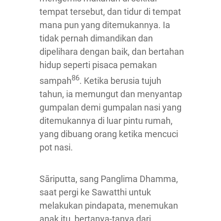
tempat tersebut, dan tidur di tempat
mana pun yang ditemukannya. Ia
tidak pernah dimandikan dan
dipelihara dengan baik, dan bertahan
hidup seperti pisaca pemakan
86
sampah
. Ketika berusia tujuh
tahun, ia memungut dan menyantap
gumpalan demi gumpalan nasi yang
ditemukannya di luar pintu rumah,
yang dibuang orang ketika mencuci
pot nasi.
Sāriputta, sang Panglima Dhamma,
saat pergi ke Sawatthi untuk
melakukan pindapata, menemukan
anak itu, bertanya-tanya dari