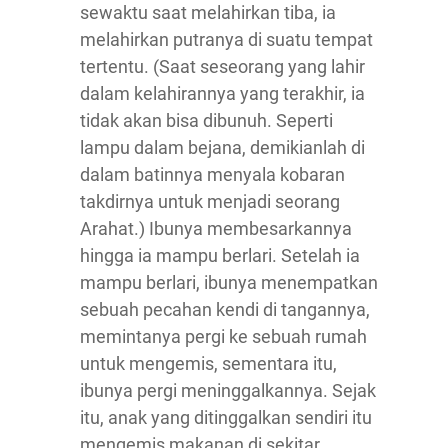
sewaktu saat melahirkan tiba, ia
melahirkan putranya di suatu tempat
tertentu. (Saat seseorang yang lahir
dalam kelahirannya yang terakhir, ia
tidak akan bisa dibunuh. Seperti
lampu dalam bejana, demikianlah di
dalam batinnya menyala kobaran
takdirnya untuk menjadi seorang
Arahat.) Ibunya membesarkannya
hingga ia mampu berlari. Setelah ia
mampu berlari, ibunya menempatkan
sebuah pecahan kendi di tangannya,
memintanya pergi ke sebuah rumah
untuk mengemis, sementara itu,
ibunya pergi meninggalkannya. Sejak
itu, anak yang ditinggalkan sendiri itu
mengemis makanan di sekitar