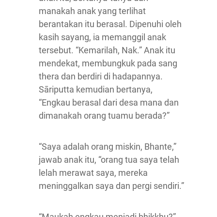
manakah anak yang terlihat
berantakan itu berasal. Dipenuhi oleh
kasih sayang, ia memanggil anak
tersebut. “Kemarilah, Nak.” Anak itu
mendekat, membungkuk pada sang
thera dan berdiri di hadapannya.
Sāriputta kemudian bertanya,
“Engkau berasal dari desa mana dan
dimanakah orang tuamu berada?”
“Saya adalah orang miskin, Bhante,”
jawab anak itu, “orang tua saya telah
lelah merawat saya, mereka
meninggalkan saya dan pergi sendiri.”
“Maukah engkau menjadi bhikkhu?”