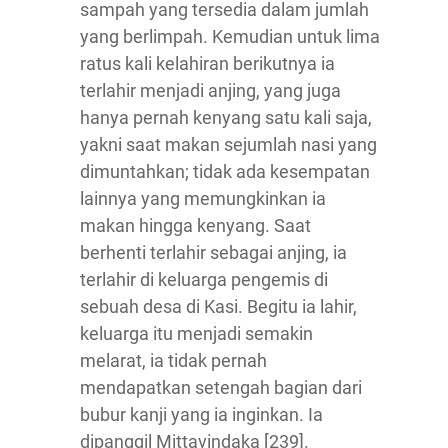
sampah yang tersedia dalam jumlah
yang berlimpah. Kemudian untuk lima
ratus kali kelahiran berikutnya ia
terlahir menjadi anjing, yang juga
hanya pernah kenyang satu kali saja,
yakni saat makan sejumlah nasi yang
dimuntahkan; tidak ada kesempatan
lainnya yang memungkinkan ia
makan hingga kenyang. Saat
berhenti terlahir sebagai anjing, ia
terlahir di keluarga pengemis di
sebuah desa di Kasi. Begitu ia lahir,
keluarga itu menjadi semakin
melarat, ia tidak pernah
mendapatkan setengah bagian dari
bubur kanji yang ia inginkan. Ia
dipanggil Mittavindaka [239].