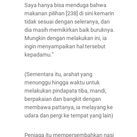
Saya hanya bisa menduga bahwa
makanan pilihan [238] di sini kemarin
tidak sesuai dengan seleranya, dan
dia masih memikirkan baik buruknya.
Mungkin dengan melakukan ini, ia
ingin menyampaikan hal tersebut
kepadamu.”
(Sementara itu, arahat yang
menunggu hingga waktu untuk
melakukan pindapata tiba, mandi,
berpakaian dan bangkit dengan
membawa pattanya, ia melayang ke
udara dan pergi ke tempat yang lain)
Penjaga itu mempersembahkan nasi