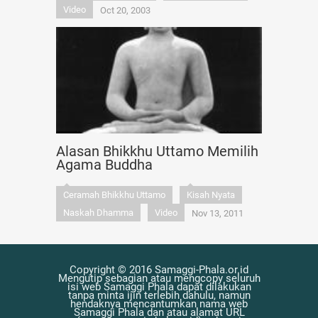
Video
Oct 20, 2003
Alasan Bhikkhu Uttamo Memilih
Agama Buddha
Ceramah Bhikkhu Uttamo
Kisah Nyata
Naskah Dhamma
Video
Nov 13, 2011
Copyright © 2016 Samaggi-Phala.or.id
Mengutip sebagian atau mengcopy seluruh
isi web Samaggi Phala dapat dilakukan
tanpa minta ijin terlebih dahulu, namun
hendaknya mencantumkan nama web
Samaggi Phala dan atau alamat URL