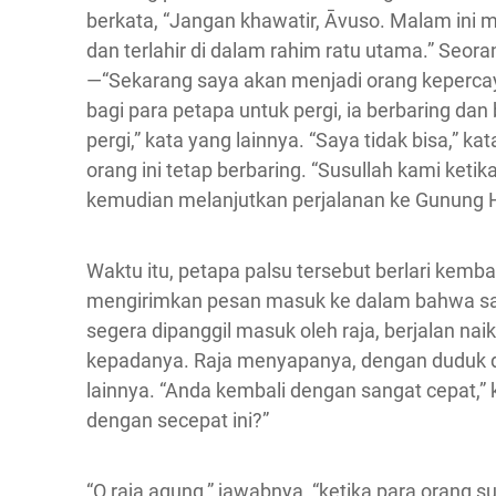
berkata, “Jangan khawatir, Āvuso. Malam ini m
dan terlahir di dalam rahim ratu utama.” Seor
—“Sekarang saya akan menjadi orang kepercaya
bagi para petapa untuk pergi, ia berbaring dan b
pergi,” kata yang lainnya. “Saya tidak bisa,”
orang ini tetap berbaring. “Susullah kami keti
kemudian melanjutkan perjalanan ke Gunung H
Waktu itu, petapa palsu tersebut berlari kembal
mengirimkan pesan masuk ke dalam bahwa sala
segera dipanggil masuk oleh raja, berjalan nai
kepadanya. Raja menyapanya, dengan duduk di 
lainnya. “Anda kembali dengan sangat cepat,
dengan secepat ini?”
“O raja agung,” jawabnya, “ketika para orang s