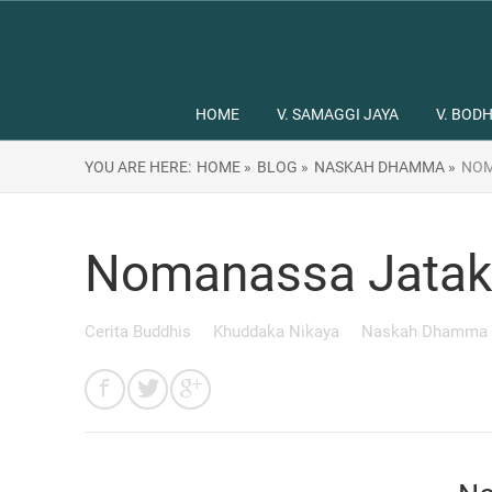
HOME
V. SAMAGGI JAYA
V. BODH
YOU ARE HERE:
HOME »
BLOG »
NASKAH DHAMMA »
NOM
Nomanassa Jata
Cerita Buddhis
Khuddaka Nikaya
Naskah Dhamma