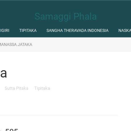
Samaggi Phala
IGIRI
TIPITAKA
SANGHA THERAVADA INDONESIA
NASK
ANASSA JATAKA
ka
Sutta Pitaka
Tipitaka