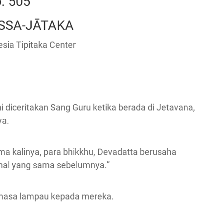
. 505
SA-JĀTAKA
sia Tipitaka Center
i diceritakan Sang Guru ketika berada di Jetavana,
ya.
ma kalinya, para bhikkhu, Devadatta berusaha
 hal yang sama sebelumnya.”
 masa lampau kepada mereka.