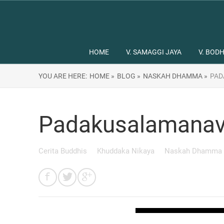
HOME
V. SAMAGGI JAYA
V. BODH
YOU ARE HERE:
HOME »
BLOG »
NASKAH DHAMMA »
PAD
Padakusalamanav
Cerita Buddhis
Khuddaka Nikaya
Naskah Dhamma