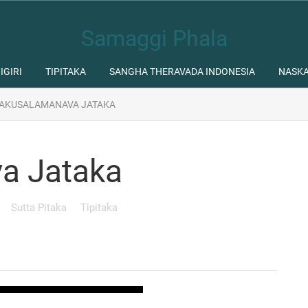
Samaggi Phala
IGIRI
TIPITAKA
SANGHA THERAVADA INDONESIA
NASK
AKUSALAMANAVA JATAKA
a Jataka
Sutta Pitaka
Tipitaka