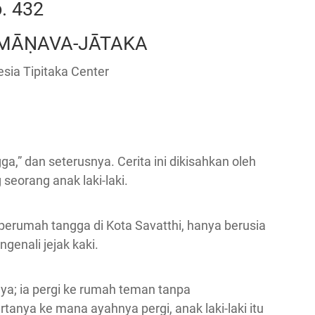
. 432
MĀṆAVA-JĀTAKA
sia Tipitaka Center
a,” dan seterusnya. Cerita ini dikisahkan oleh
seorang anak laki-laki.
perumah tangga di Kota Savatthi, hanya berusia
genali jejak kaki.
nya; ia pergi ke rumah teman tanpa
anya ke mana ayahnya pergi, anak laki-laki itu