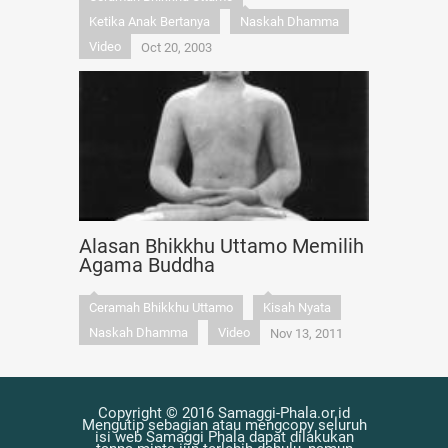
Ketika Anak Bertanya
Naskah Dhamma
Video
Oct 20, 2003
Alasan Bhikkhu Uttamo Memilih
Agama Buddha
Ceramah Bhikkhu Uttamo
Kisah Nyata
Naskah Dhamma
Video
Nov 13, 2011
Copyright © 2016 Samaggi-Phala.or.id
Mengutip sebagian atau mengcopy seluruh
isi web Samaggi Phala dapat dilakukan