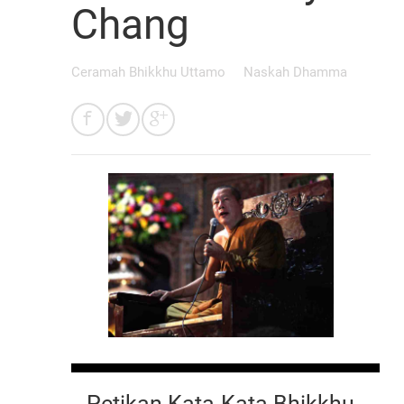
Chang
Ceramah Bhikkhu Uttamo
Naskah Dhamma
Petikan Kata-Kata Bhikkhu