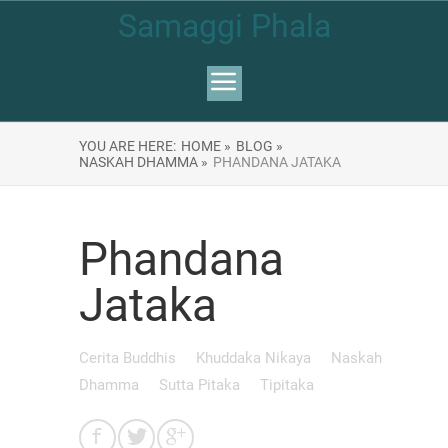
Samaggi Phala
YOU ARE HERE:
HOME »
BLOG »
NASKAH DHAMMA »
PHANDANA JATAKA
Phandana
Jataka
Cerita Buddhis
Khuddaka Nikaya
Naskah
Dhamma
Sutta Pitaka
Tipitaka