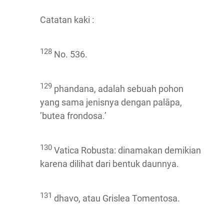
Catatan kaki :
128
No. 536.
129
phandana, adalah sebuah pohon
yang sama jenisnya dengan palāpa,
’butea frondosa.’
130
Vatica Robusta: dinamakan demikian
karena dilihat dari bentuk daunnya.
131
dhavo, atau Grislea Tomentosa.