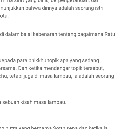
n lima sifat yang bajik, berpengetahuan, dan
unjukkan bahwa dirinya adalah seorang istri
ota.
 di dalam balai kebenaran tentang bagaimana Ratu
kepada para bhikkhu topik apa yang sedang
sama. Dan ketika mendengar topik tersebut,
kkhu, tetapi juga di masa lampau, ia adalah seorang
an sebuah kisah masa lampau.
ng putra yang bernama Sotthisena dan ketika ia