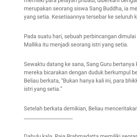
memiliki para pelayan pribadi, diberkahi denga
merupakan seorang siswa Sang Buddha, ia men
yang setia. Kesetiaannya tersebar ke seluruh k
Pada suatu hari, sebuah perbincangan dimulai
Mallika itu menjadi seorang istri yang setia.
Sewaktu datang ke sana, Sang Guru bertanya 
mereka bicarakan dengan duduk berkumpul ber
Beliau berkata, “Bukan hanya kali ini, para bhi
istri yang setia.”
Setelah berkata demikian, Beliau menceritak
____________________
Dahulu kala, Raja Brahmadatta memiliki seora