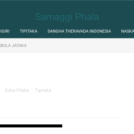
Samaggi Phala
IGIRI
TIPITAKA
SANGHA THERAVADA INDONESIA
NASK
BULA JATAKA
Sutta Pitaka
Tipitaka