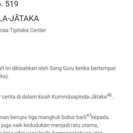
. 519
A-JĀTAKA
sia Tipitaka Center
ah ini dikisahkan oleh Sang Guru ketika bertempat
ika).
46
 cerita di dalam kisah Kummāsapiṇḍa-Jātaka
.
47
nan berupa tiga mangkuk bubur barli
kepada
tu juga naik kedudukan menjadi ratu utama,