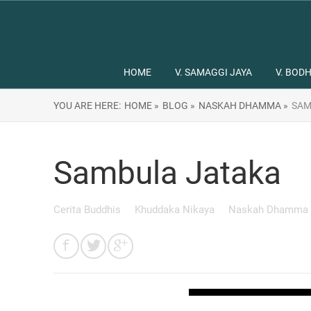
HOME
V. SAMAGGI JAYA
V. BODH
YOU ARE HERE:
HOME »
BLOG »
NASKAH DHAMMA »
SAM
Sambula Jataka
Cerita Buddhis
Khuddaka Nikaya
Naskah Dhamma