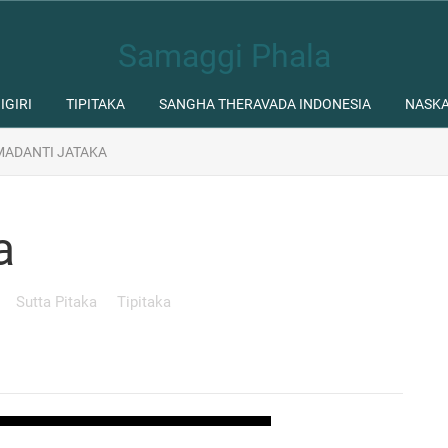
Samaggi Phala
IGIRI
TIPITAKA
SANGHA THERAVADA INDONESIA
NASK
ADANTI JATAKA
a
Sutta Pitaka
Tipitaka