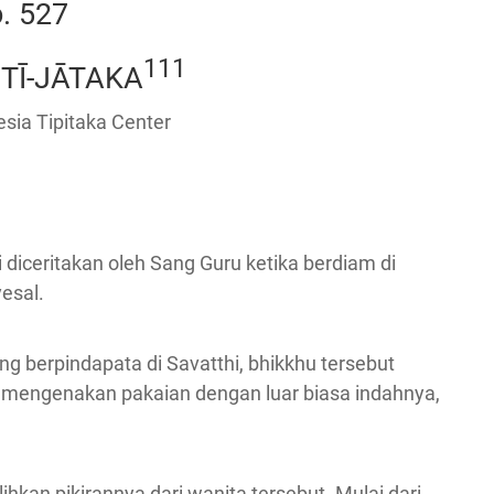
. 527
111
Ī-JĀTAKA
sia Tipitaka Center
i diceritakan oleh Sang Guru ketika berdiam di
esal.
ng berpindapata di Savatthi, bhikkhu tersebut
a, mengenakan pakaian dengan luar biasa indahnya,
hkan pikirannya dari wanita tersebut. Mulai dari