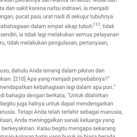
nta dan sakit karena nafsu indriawi, ia menjadi
ngan, pucat pasi, urat nadi di sekujur tubuhnya
112
n kebahagiaan dalam empat sikap tubuh
, tidak
endiri, ia tidak lagi melakukan semua pelayanan
ru, tidak melakukan pengulasan, pertanyaan,
uso, dahulu Anda tenang dalam pikiran dan
mikian. [210] Apa yang menjadi penyebabnya?”
 mendapatkan kebahagiaan lagi dalam apa pun.”
 bahagia dengan berkata, “Untuk dilahirkan
, begitu juga halnya untuk dapat mendengarkan
nusia. Tetapi Anda telah terlahir sebagai manusia,
itaan, Anda meninggalkan sanak keluarga yang
 berkeyakinan. Kalau begitu mengapa sekarang
oran-kotoran batin yang buruk ini biasa berada