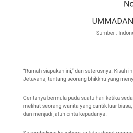
No
UMMADANT
Sumber : Indone
“Rumah siapakah ini,” dan seterusnya. Kisah in
Jetavana, tentang seorang bhikkhu yang meny
Ceritanya bermula pada suatu hari ketika seda
melihat seorang wanita yang cantik luar bias
dan menjadi jatuh cinta kepadanya.
Sekembalinya ke wihara, ia tidak dapat mengali