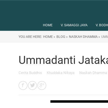
HOME
V. SAMAGGI JAYA
V. BODH
YOU ARE HERE:
HOME »
BLOG »
NASKAH DHAMMA »
UMM
Ummadanti Jatak
Cerita Buddhis
Khuddaka Nikaya
Naskah Dhamma