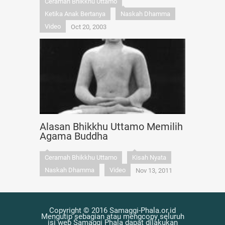
Ceramah Bhikkhu Uttamo
Ketika Anak Bertanya
Naskah Dhamma
Video
Oct 20, 2003
Alasan Bhikkhu Uttamo Memilih
Agama Buddha
Ceramah Bhikkhu Uttamo
Kisah Nyata
Naskah Dhamma
Video
Nov 13, 2011
Copyright © 2016 Samaggi-Phala.or.id
Mengutip sebagian atau mengcopy seluruh
isi web Samaggi Phala dapat dilakukan