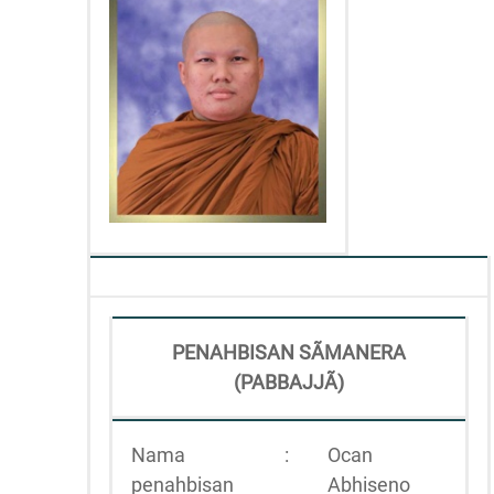
PENAHBISAN SÃMANERA
(PABBAJJÃ)
Nama
:
Ocan
penahbisan
Abhiseno