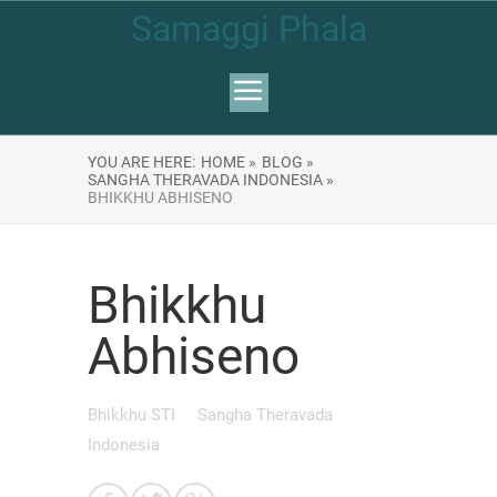
Samaggi Phala
YOU ARE HERE:
HOME »
BLOG »
SANGHA THERAVADA INDONESIA »
BHIKKHU ABHISENO
Bhikkhu
Abhiseno
Bhikkhu STI
Sangha Theravada
Indonesia