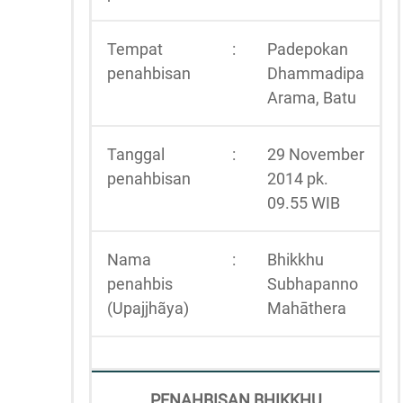
Tempat
:
Padepokan
penahbisan
Dhammadipa
Arama, Batu
Tanggal
:
29 November
penahbisan
2014 pk.
09.55 WIB
Nama
:
Bhikkhu
penahbis
Subhapanno
(Upajjhãya)
Mahāthera
PENAHBISAN BHIKKHU