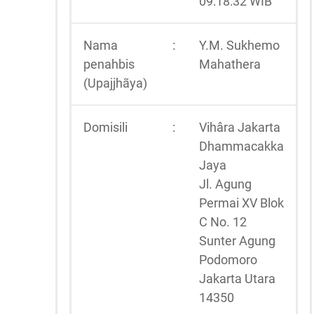
09:18:32 WIB
Nama
:
Y.M. Sukhemo
penahbis
Mahathera
(Upajjhãya)
Domisili
:
Vihâra Jakarta
Dhammacakka
Jaya
Jl. Agung
Permai XV Blok
C No. 12
Sunter Agung
Podomoro
Jakarta Utara
14350