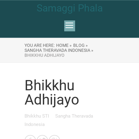
Samaggi Phala
YOU ARE HERE:
HOME »
BLOG »
SANGHA THERAVADA INDONESIA »
BHIKKHU ADHIJAYO
Bhikkhu
Adhijayo
Bhikkhu STI
Sangha Theravada
Indonesia