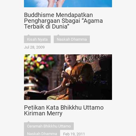
Buddhisme Mendapatkan
Penghargaan Sbagai “Agama
Terbaik di Dunia”
Kisah Nyata
Naskah Dhamma
Jul 28, 2009
Petikan Kata Bhikkhu Uttamo
Kiriman Merry
Ceramah Bhikkhu Uttamo
Naskah Dhamma
Feb 19, 2011