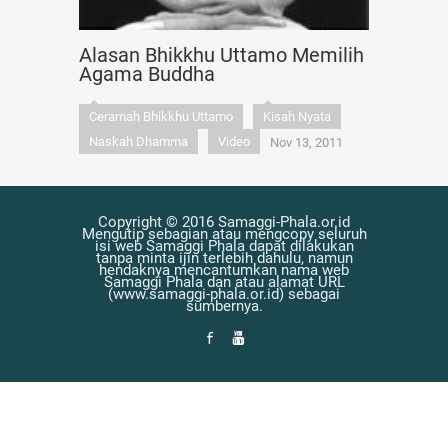
Alasan Bhikkhu Uttamo Memilih
Agama Buddha
Ceramah Bhikkhu Uttamo
Kisah Nyata
Naskah Dhamma
Video
Nov 13, 2011
Copyright © 2016 Samaggi-Phala.or.id
Mengutip sebagian atau mengcopy seluruh
isi web Samaggi Phala dapat dilakukan
tanpa minta ijin terlebih dahulu, namun
hendaknya mencantumkan nama web
Samaggi Phala dan atau alamat URL
(www.samaggi-phala.or.id) sebagai
sumbernya.