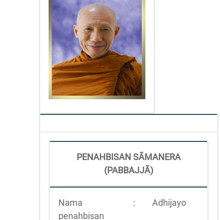
PENAHBISAN SÃMANERA
(PABBAJJÃ)
Nama
:
Adhijayo
penahbisan