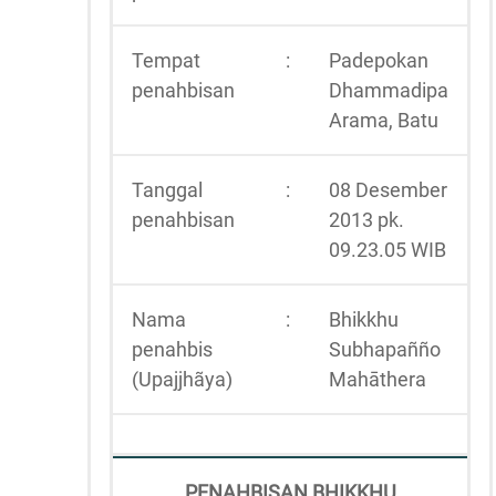
Tempat
:
Padepokan
penahbisan
Dhammadipa
Arama, Batu
Tanggal
:
08 Desember
penahbisan
2013 pk.
09.23.05 WIB
Nama
:
Bhikkhu
penahbis
Subhapañño
(Upajjhãya)
Mahāthera
PENAHBISAN BHIKKHU