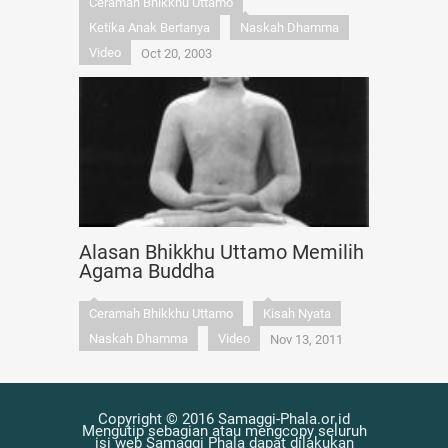
Ceramah Bhikkhu Uttamo
Ketika Anak Bertanya
Naskah Dhamma
Video
Oct 20, 2003
Alasan Bhikkhu Uttamo Memilih
Agama Buddha
Ceramah Bhikkhu Uttamo
Kisah Nyata
Naskah Dhamma
Video
Nov 13, 2011
Copyright © 2016 Samaggi-Phala.or.id
Mengutip sebagian atau mengcopy seluruh
isi web Samaggi Phala dapat dilakukan