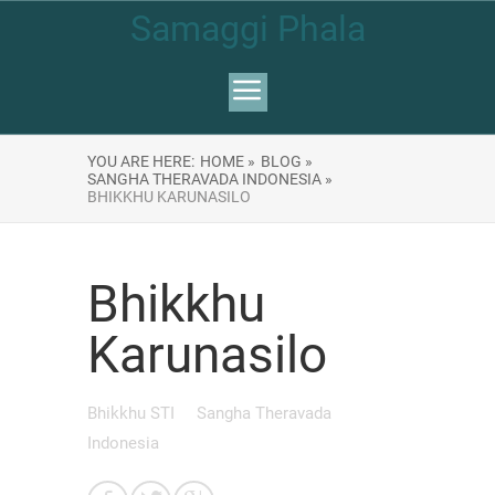
Samaggi Phala
YOU ARE HERE:
HOME »
BLOG »
SANGHA THERAVADA INDONESIA »
BHIKKHU KARUNASILO
Bhikkhu
Karunasilo
Bhikkhu STI
Sangha Theravada
Indonesia