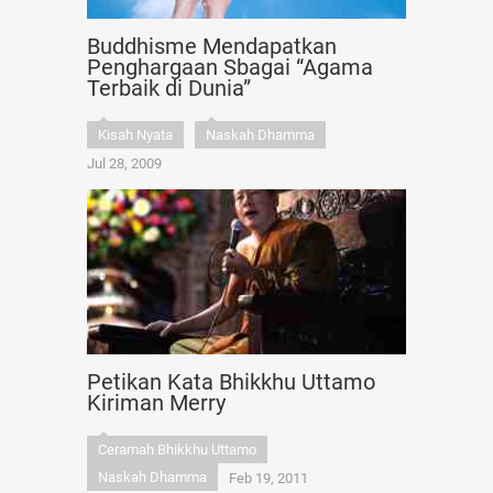
Buddhisme Mendapatkan
Penghargaan Sbagai “Agama
Terbaik di Dunia”
Kisah Nyata
Naskah Dhamma
Jul 28, 2009
Petikan Kata Bhikkhu Uttamo
Kiriman Merry
Ceramah Bhikkhu Uttamo
Naskah Dhamma
Feb 19, 2011