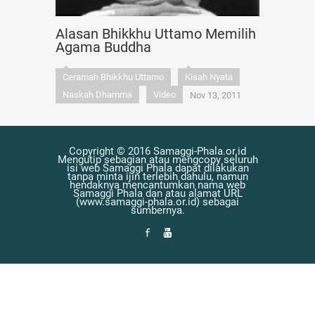
Alasan Bhikkhu Uttamo Memilih
Agama Buddha
Ceramah Bhikkhu Uttamo
Kisah Nyata
Naskah Dhamma
Video
Nov 13, 2011
Copyright © 2016 Samaggi-Phala.or.id
Mengutip sebagian atau mengcopy seluruh
isi web Samaggi Phala dapat dilakukan
tanpa minta ijin terlebih dahulu, namun
hendaknya mencantumkan nama web
Samaggi Phala dan atau alamat URL
(www.samaggi-phala.or.id) sebagai
sumbernya.