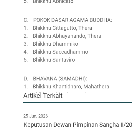
5. Bhikkhu Abhicitto
C. POKOK DASAR AGAMA BUDDHA:
1. Bhikkhu Cittagutto, Thera
2. Bhikkhu Abhayanando, Thera
3. Bhikkhu Dhammiko
4. Bhikkhu Saccadhammo
5. Bhikkhu Santaviro
D. BHAVANA (SAMADHI):
1. Bhikkhu Khantidharo, Mahäthera
2. Bhikkhu Viriyadharo, Thera
Artikel Terkait
3. Bhikkhu Pannanando, Thera
4. Bhikkhu Thitayanno, Thera
25 Jun, 2026
5. Bhikkhu Sujano, Thera
Keputusan Dewan Pimpinan Sangha II/2
6. Bhikkhu Tejanando, Thera