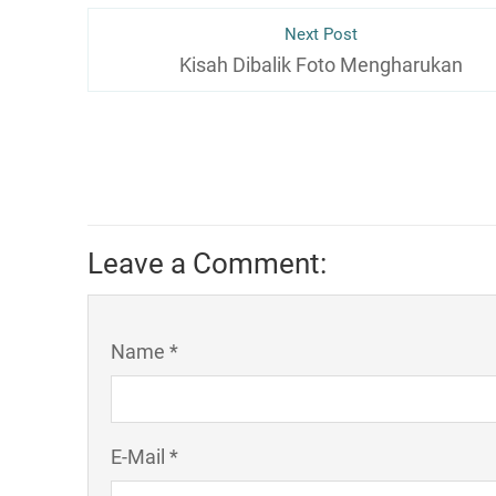
Next Post
Kisah Dibalik Foto Mengharukan
RAPAT KARAKASANGHASABHA (DE
SANGHA THERAVADA 
Ketua Umum
Leave a Comment:
ttd.
Bhikkhu Jotidhammo,
Name *
E-Mail *