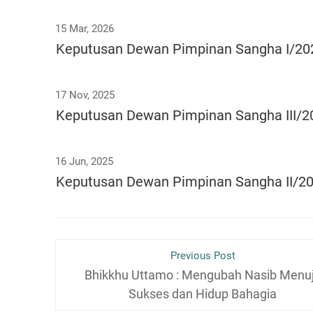
7. Bhikkhu Ciradhammo
15 Mar, 2026
Keputusan Dewan Pimpinan Sangha I/20
E. UPASAKA-UPASIKA SlLA:
1. Bhikkhu Suvijano, Thera
2. Bhikkhu Sucirano, Thera
17 Nov, 2025
3. Bhikkhu Jayadhammo
Keputusan Dewan Pimpinan Sangha III/2
4. Bhikkhu Cittavaro
5. Bhikkhu Thitaviriyo
16 Jun, 2025
Keputusan Dewan Pimpinan Sangha II/2
F. DHAMMADUTA:
1. Bhikkhu Dhammasubho, Mahäthera
2. Bhikkhu Vimaladhiro
3. Bhikkhu Indaguno
Previous Post
4. Bhikkhu Piyadhiro
Bhikkhu Uttamo : Mengubah Nasib Menu
5. Bhikkhu Jayamedho
Sukses dan Hidup Bahagia