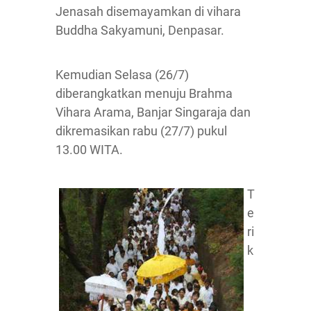
Jenasah disemayamkan di vihara
Buddha Sakyamuni, Denpasar.
Kemudian Selasa (26/7)
diberangkatkan menuju Brahma
Vihara Arama, Banjar Singaraja dan
dikremasikan rabu (27/7) pukul
13.00 WITA.
T
e
ri
k