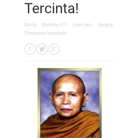
Tercinta!
Berita
Bhikkhu STI
Lain-Lain
Sangha
Theravada Indonesia