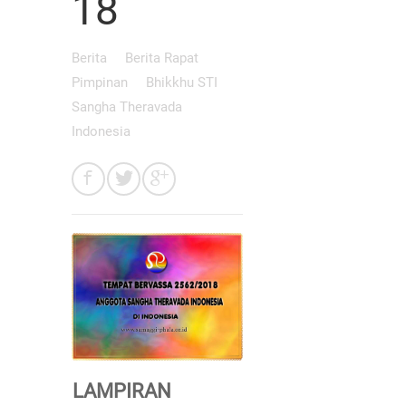
18
Berita
Berita Rapat
Pimpinan
Bhikkhu STI
Sangha Theravada
Indonesia
LAMPIRAN