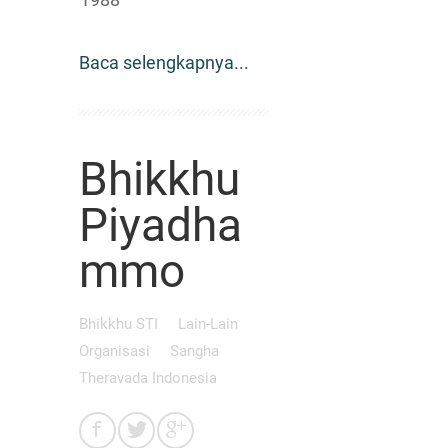
Baca selengkapnya...
Bhikkhu
Piyadha
mmo
Bhikkhu STI
Lain-Lain
Organisasi
Sangha
Theravada Indonesia