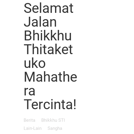
Selamat
Jalan
Bhikkhu
Thitaket
uko
Mahathe
ra
Tercinta!
Berita
Bhikkhu STI
Lain-Lain
Sangha