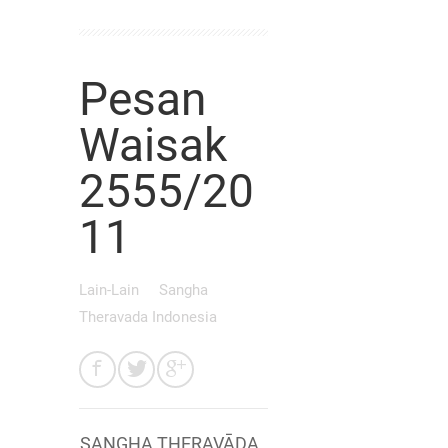
Pesan
Waisak
2555/20
11
Lain-Lain
Sangha
Theravada Indonesia
SANGHA THERAVĀDA