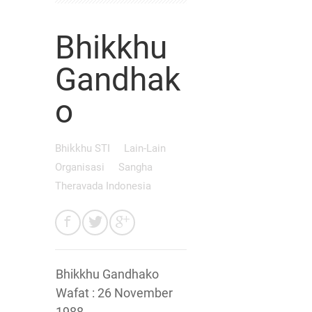
Bhikkhu
Gandhak
o
Bhikkhu STI
Lain-Lain
Organisasi
Sangha
Theravada Indonesia
Bhikkhu Gandhako
Wafat : 26 November
1988