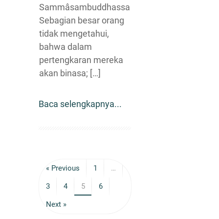
Sammâsambuddhassa
Sebagian besar orang
tidak mengetahui,
bahwa dalam
pertengkaran mereka
akan binasa; […]
Baca selengkapnya...
« Previous
1
…
3
4
5
6
Next »