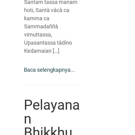
Santam tassa manam
hoti, Santà vàcà ca
kamma ca
Sammadaññà
vimuttassa,
Upasantassa tàdino
Kedamaian […]
Baca selengkapnya...
Pelayana
n
Bhikkhu