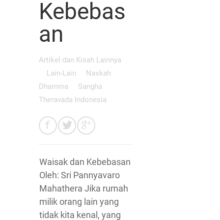
Kebebas
an
Artikel dan Kisah Lainnya
Lain-Lain
Naskah
Dhamma
Sangha
Theravada Indonesia
Waisak dan Kebebasan
Oleh: Sri Pannyavaro
Mahathera Jika rumah
milik orang lain yang
tidak kita kenal, yang