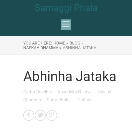
Samaggi Phala
YOU ARE HERE:
HOME »
BLOG »
NASKAH DHAMMA »
ABHINHA JATAKA
Abhinha Jataka
Cerita Buddhis
Khuddaka Nikaya
Naskah
Dhamma
Sutta Pitaka
Tipitaka