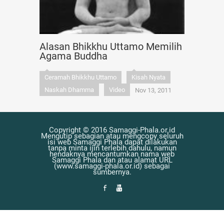
Alasan Bhikkhu Uttamo Memilih
Agama Buddha
Ceramah Bhikkhu Uttamo
Kisah Nyata
Naskah Dhamma
Video
Nov 13, 2011
Copyright © 2016 Samaggi-Phala.or.id
Mengutip sebagian atau mengcopy seluruh
isi web Samaggi Phala dapat dilakukan
tanpa minta ijin terlebih dahulu, namun
hendaknya mencantumkan nama web
Samaggi Phala dan atau alamat URL
(www.samaggi-phala.or.id) sebagai
sumbernya.