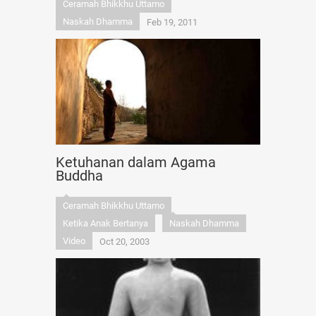
Ceramah Bhikkhu Uttamo
Naskah Dhamma
Feb 19, 2011
Ketuhanan dalam Agama
Buddha
Ceramah Bhikkhu Uttamo
Ketika Anak Bertanya
Naskah Dhamma
Video
Oct 20, 2003