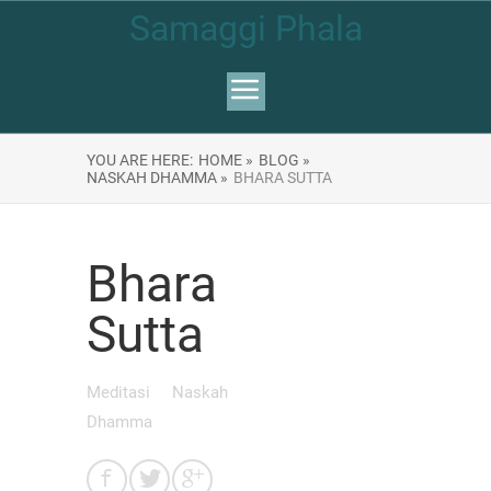
Samaggi Phala
YOU ARE HERE:
HOME »
BLOG »
NASKAH DHAMMA »
BHARA SUTTA
Bhara
Sutta
Meditasi
Naskah
Dhamma