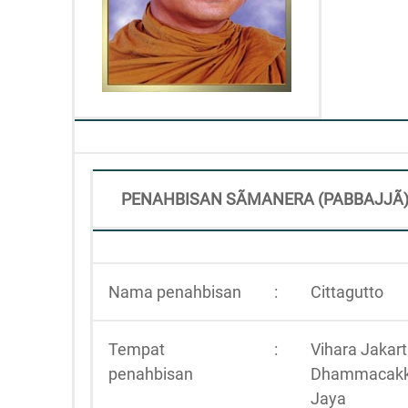
PENAHBISAN SÃMANERA (PABBAJJÃ
Nama penahbisan
:
Cittagutto
Tempat
:
Vihara Jakar
penahbisan
Dhammacak
Jaya