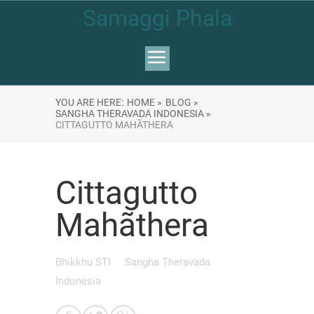
Samaggi Phala
YOU ARE HERE:
HOME »
BLOG »
SANGHA THERAVADA INDONESIA »
CITTAGUTTO MAHÃTHERA
Cittagutto
Mahãthera
Bhikkhu STI
Sangha Theravada
Indonesia