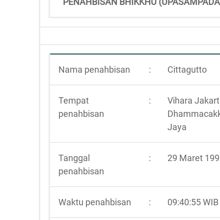
PENAHBISAN BHIKKHU (UPASAMPADÃ
Nama penahbisan
:
Cittagutto
Tempat
:
Vihara Jakar
penahbisan
Dhammacak
Jaya
Tanggal
:
29 Maret 19
penahbisan
Waktu penahbisan
:
09:40:55 WIB