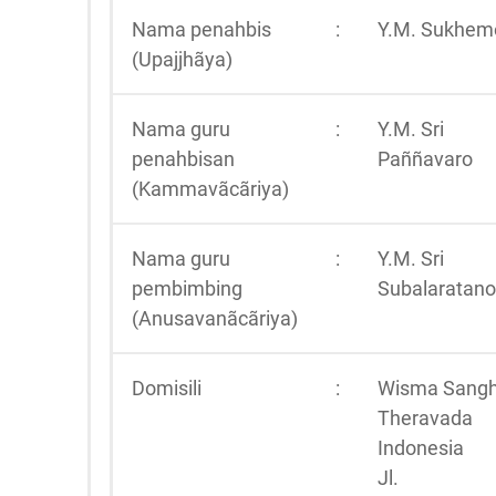
Nama penahbis
:
Y.M. Sukhem
(Upajjhãya)
Nama guru
:
Y.M. Sri
penahbisan
Paññavaro
(Kammavãcãriya)
Nama guru
:
Y.M. Sri
pembimbing
Subalaratano
(Anusavanãcãriya)
Domisili
:
Wisma Sang
Theravada
Indonesia
Jl.