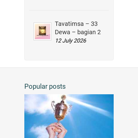
KEPUTUS
SIDANG MAHASAN
(PERSAMUHAN 
Tavatimsa – 33
TAHUN 20
Dewa – bagian 2
SANGHA THERAVADA
12 July 2026
Nomor: 04/PA/V
Tentang:
TEMPAT SIDANG MAHASANGHASAB
SANGHA THERAVADA 
TAHUN 201
Popular posts
NAMO TASSA BHAGAVATO ARAHA
Menimbang :
1. Perlunya penanganan hal-hal yang merupaka
utama, dan kepemimpinan umum dalam lemba