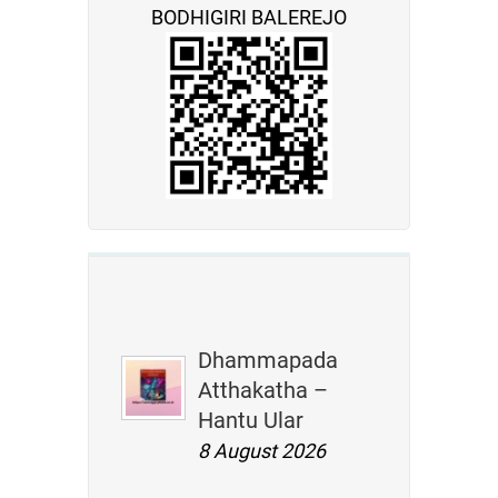
BODHIGIRI BALEREJO
Menetapkan
REKOMENDASI KEPAD
SANGHA THERAVADA 
Pasal 1 :
Merekomendasikan kepada Yayasan Sangha T
membentuk organ penerbitan Dhamma dan yan
Pelaksana Kegiatan Pengurus Yayasan Sangha
Dhammapada
Pasal 2 :
Atthakatha –
Surat Keputusan ini berlaku sejak tanggal dite
Hantu Ular
8 August 2026
Ditetapkan di Vihara Sikhadama
Tanggal, 14 Juli