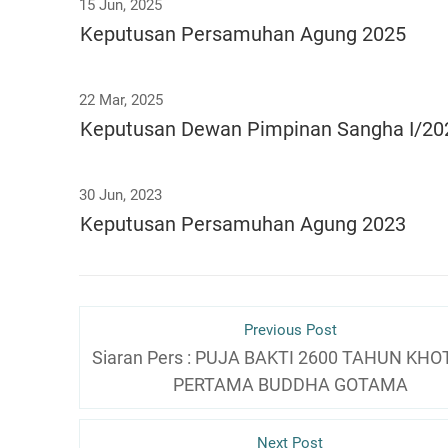
15 Jun, 2025
dengan disertai penghargaan dan terima kas
Keputusan Persamuhan Agung 2025
beserta segenap jajaran anggota Adhikaran
Theravada Indonesia.
22 Mar, 2025
Keputusan Dewan Pimpinan Sangha I/20
Pasal 2 :
Surat Keputusan ini berlaku sejak tanggal dite
30 Jun, 2023
Ditetapkan di Vihara Sikhadama
Keputusan Persamuhan Agung 2023
Tanggal, 14 Juli
MAHASANGHASABHA (PER
Previous Post
SANGHA THERAVADA 
Siaran Pers : PUJA BAKTI 2600 TAHUN KH
PERTAMA BUDDHA GOTAMA
Kepala Sang
Next Post