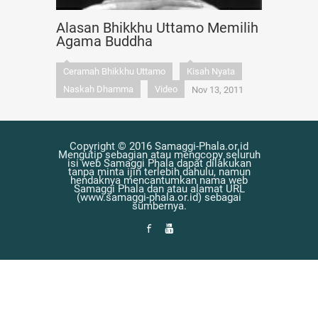
Indonesia tahun 2013 adalah di Panti Semedhi B
Alasan Bhikkhu Uttamo Memilih
Agama Buddha
Pasal 2 :
Ceramah Bhikkhu Uttamo
Kisah Nyata
Surat Keputusan ini berlaku sejak tanggal dite
Naskah Dhamma
Video
Nov 13, 2011
Ditetapkan di Vihara Sikhadama
Tanggal, 14 Juli
Copyright © 2016 Samaggi-Phala.or.id
Mengutip sebagian atau mengcopy seluruh
isi web Samaggi Phala dapat dilakukan
tanpa minta ijin terlebih dahulu, namun
hendaknya mencantumkan nama web
MAHASANGHASABHA (PER
Samaggi Phala dan atau alamat URL
(www.samaggi-phala.or.id) sebagai
SANGHA THERAVADA 
sumbernya.
Kepala Sang
ttd.