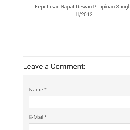
ttd.
Keputusan Rapat Dewan Pimpinan Sang
II/2012
Sri Pannavaro Ma
Leave a Comment:
KEPUTUS
SIDANG MAHASAN
Name *
(PERSAMUHAN 
TAHUN 20
SANGHA THERAVADA
Nomor: 04/PA/V
E-Mail *
Tentang:
REKOMENDASI KEPAD