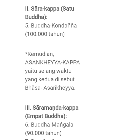
II. Sāra-kappa (Satu
Buddha):
5. Buddha-Kondaňňa
(100.000 tahun)
*Kemudian,
ASANKHEYYA-KAPPA
yaitu selang waktu
yang kedua di sebut
Bhāsa- Asańkheyya.
III. Sāramaņda-kappa
(Empat Buddha):
6. Buddha-Mańgala
(90.000 tahun)