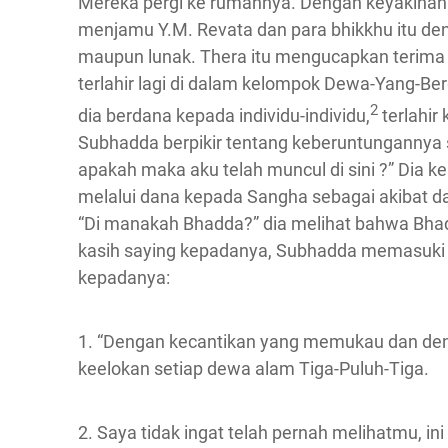
Mereka pergi ke rumahnya. Dengan keyakinan 
menjamu Y.M. Revata dan para bhikkhu itu de
maupun lunak. Thera itu mengucapkan terima 
terlahir lagi di dalam kelompok Dewa-Yang-B
2
dia berdana kepada individu-individu,
terlahir
Subhadda berpikir tentang keberuntungannya se
apakah maka aku telah muncul di sini ?” Dia
melalui dana kepada Sangha sebagai akibat da
“Di manakah Bhadda?” dia melihat bahwa Bhadd
kasih saying kepadanya, Subhadda memasuki
kepadanya:
1. “Dengan kecantikan yang memukau dan den
keelokan setiap dewa alam Tiga-Puluh-Tiga.
2. Saya tidak ingat telah pernah melihatmu, 