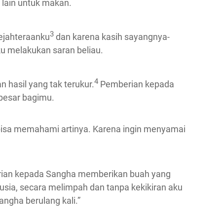
 lain untuk makan.
3
sejahteraanku
dan karena kasih sayangnya-
ku melakukan saran beliau.
4
hasil yang tak terukur.
Pemberian kepada
 besar bagimu.
bisa memahami artinya. Karena ingin menyamai
erian kepada Sangha memberikan buah yang
nusia, secara melimpah dan tanpa kekikiran aku
ngha berulang kali.”