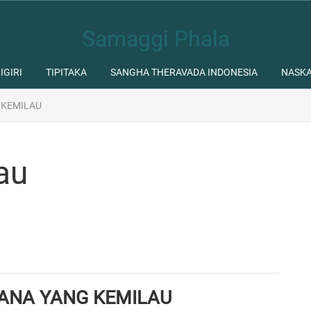
Samaggi Phala
IGIRI
TIPITAKA
SANGHA THERAVADA INDONESIA
NASK
 KEMILAU
au
TANA YANG KEMILAU