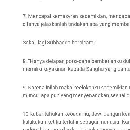
7. Mencapai kemasyran sedemikian, mendapat
ditanya jelaskanlah tindakan apa yang memberi
Sekali lagi Subhadda berbicara :
8. “Hanya delapan porsi-dana pemberianku dul
memiliki keyakinan kepada Sangha yang pant
9. Karena inilah maka keelokanku sedemikian rup
muncul apa pun yang menyenangkan sesuai d
10 Kuberitahukan keoadamu, dewi dengan keag
kulakukan ketika terlahir sebagai manusia. K
sedemikian rupa dan keelokanku menyinari seg