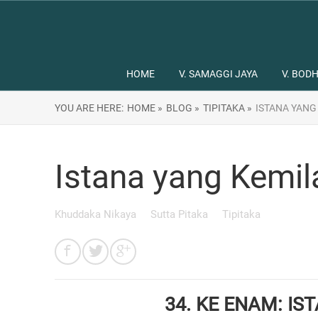
HOME
V. SAMAGGI JAYA
V. BODH
YOU ARE HERE:
HOME »
BLOG »
TIPITAKA »
ISTANA YANG
Istana yang Kemil
Khuddaka Nikaya
Sutta Pitaka
Tipitaka
34.
KE ENAM: IS