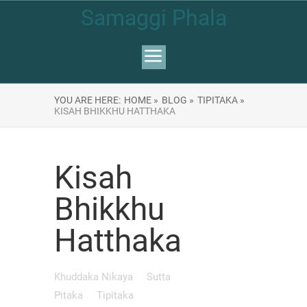
Samaggi Phala
YOU ARE HERE:
HOME »
BLOG »
TIPITAKA »
KISAH BHIKKHU HATTHAKA
Kisah
Bhikkhu
Hatthaka
Khuddaka Nikaya
Sutta
Pitaka
Tipitaka