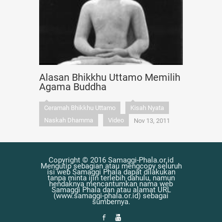
Alasan Bhikkhu Uttamo Memilih
Agama Buddha
Ceramah Bhikkhu Uttamo
Kisah Nyata
Naskah Dhamma
Video
Nov 13, 2011
Copyright © 2016 Samaggi-Phala.or.id
Mengutip sebagian atau mengcopy seluruh
isi web Samaggi Phala dapat dilakukan
tanpa minta ijin terlebih dahulu, namun
hendaknya mencantumkan nama web
Samaggi Phala dan atau alamat URL
(www.samaggi-phala.or.id) sebagai
sumbernya.