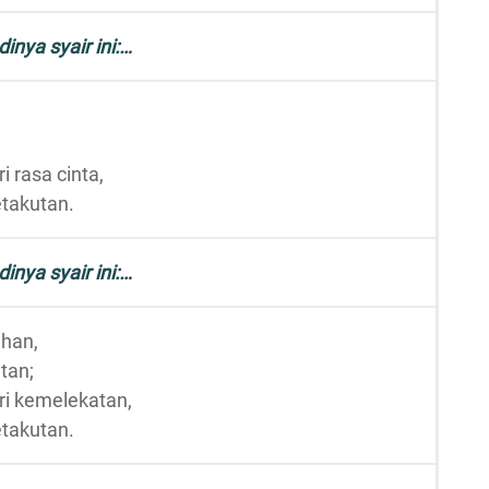
dinya syair ini:…
i rasa cinta,
etakutan.
dinya syair ini:…
ihan,
tan;
ri kemelekatan,
etakutan.