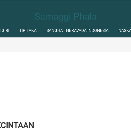
Samaggi Phala
IGIRI
TIPITAKA
SANGHA THERAVADA INDONESIA
NASK
KECINTAAN