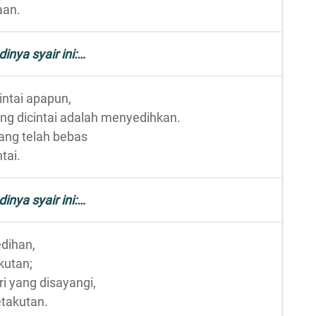
aan.
dinya syair ini:…
intai apapun,
ng dicintai adalah menyedihkan.
yang telah bebas
tai.
dinya syair ini:…
edihan,
kutan;
i yang disayangi,
etakutan.