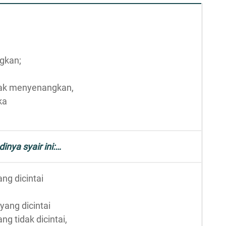
gkan;
dak menyenangkan,
ka
dinya syair ini:…
ng dicintai
ang dicintai
g tidak dicintai,