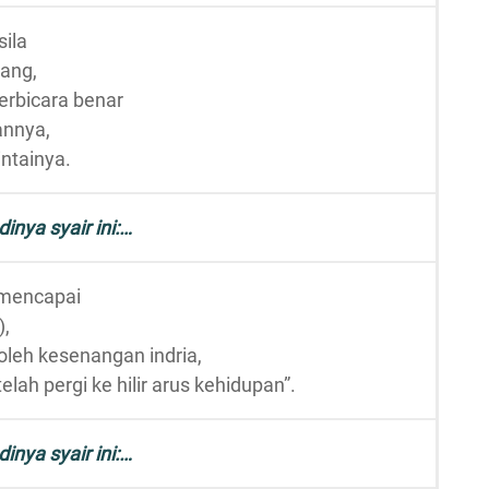
ila
ang,
erbicara benar
annya,
ntainya.
dinya syair ini:…
 mencapai
),
 oleh kesenangan indria,
elah pergi ke hilir arus kehidupan”.
dinya syair ini:…