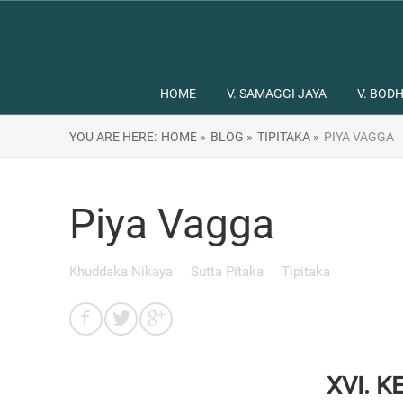
HOME
V. SAMAGGI JAYA
V. BODH
YOU ARE HERE:
HOME »
BLOG »
TIPITAKA »
PIYA VAGGA
Piya Vagga
Khuddaka Nikaya
Sutta Pitaka
Tipitaka
XVI. 