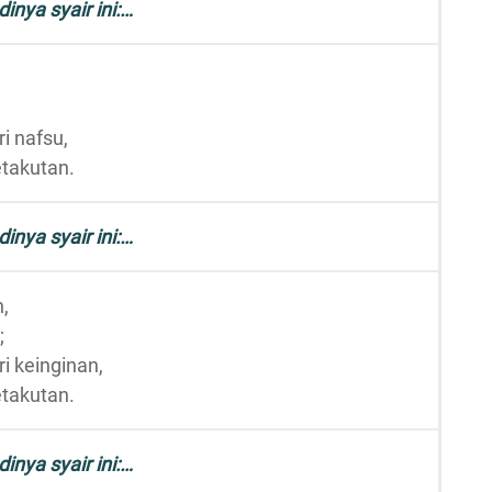
dinya syair ini:…
i nafsu,
etakutan.
dinya syair ini:…
,
;
i keinginan,
etakutan.
dinya syair ini:…