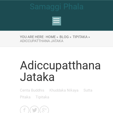
Samaggi Phala
YOU ARE HERE:
HOME »
BLOG »
TIPITAKA »
ADICCUPATTHANA JATAKA
Adiccupatthana
Jataka
Cerita Buddhis
Khuddaka Nikaya
Sutta
Pitaka
Tipitaka