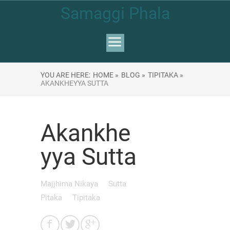
Samaggi Phala
YOU ARE HERE:
HOME »
BLOG »
TIPITAKA »
AKANKHEYYA SUTTA
Akankhe
yya Sutta
Majjhima Nikaya
Sutta
Pitaka
Tipitaka